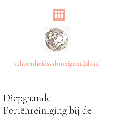
Naar
de
inhoud
gaan
schoonheidssaloneigentijds.nl
Diepgaande
Poriënreiniging bij de