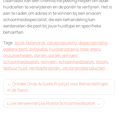
Daarnaast kan een chemische peeling helpen om dode
huidcellen te verwijderen en de poriën te verfijnen. Het is
aan te raden om advies in te winnen bij een ervaren
schoonheidsspecialist, die een behandeling kan
aanbevelen die past bij jouw huidtype en specifieke
behoeften.
Tags:
acne
,
belangrijk
,
celvernieuwing
,
diepe reiniging
,
egalere teint
,
exfoliatie
,
huidverzorging
,
mee-eters
,
onzuiverheden
,
poriën
,
poriën reinigen
schoonheidssalon
,
reinigen
,
schoonheidssalon
,
stoom
,
textuur huid
,
verstopte poriën
,
verzorgingsproducten
Bericht
Ontdek Onze Actuele Prijslijst voor Behandelingen
navigatie
in de Salon
Luxe Verwennerij bij Rosita Schoonheidssalon