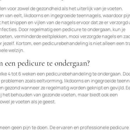
n voor zowel de gezondheid als het uiterlijk van je voeten.
ren van eelt, likdoorns en ingegroeide teennagels, waardoor pij
t knippen en vijlen van de nagels ervoor dat ze er verzorgd 
nfecties. Door regelmatig een pedicure te ondergaan, kun je
oeten, verminderde eeltplekken, mooi verzorgde nagels en za
 jezelf. Kortom, een pedicurebehandeling is niet alleen een tr
hele welzijn.
 een pedicure te ondergaan?
lke 4 tot 6 weken een pedicurebehandeling te ondergaan. Do
je problemen zoals eeltvorming, likdoorns en ingegroeide teen
en gezond wanneer ze regelmatig worden geknipt en gevijld. E
bij het behouden van gezonde voeten, maar biedt ook een
wel je voeten als je geest.
een geen pijn te doen. De ervaren en professionele pedicure 