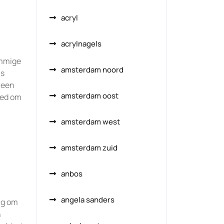
acryl
acrylnagels
ommige
amsterdam noord
ns
r een
amsterdam oost
goed om
amsterdam west
amsterdam zuid
anbos
angela sanders
ng om
n