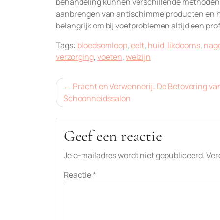
behandeling kunnen verschillende methoden w
aanbrengen van antischimmelproducten en het
belangrijk om bij voetproblemen altijd een pro
Tags:
bloedsomloop
,
eelt
,
huid
,
likdoorns
,
nage
verzorging
,
voeten
,
welzijn
Bericht
Pracht en Verwennerij: De Betovering va
Schoonheidssalon
navigatie
Geef een reactie
Je e-mailadres wordt niet gepubliceerd.
Ver
Reactie
*