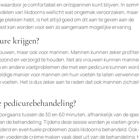
 waardoor je comfortabel en ontspannen kunt blijven. In som
andelen van likdoorns wellicht wat ongemak veroorzaken, maar 
ige plekken hebt, is het altijd goed om dit aan te geven aan de
ast kan worden voor een zo aangenaam mogelijke ervaring.
re krijgen?
r vrouwen, maar ook voor mannen. Mannen kunnen zeker profite
zond en verzorgd te houden. Net als vrouwen kunnen mannen
els en andere voetproblemen die met een pedicure kunnen wor
weldige manier voor mannen om hun voeten te laten verwennen
voeten. Het is dus zeker aan te raden dat ook mannen zichzel
e pedicurebehandeling?
orgaans tussen de 30 en 60 minuten, afhankelijk van de spec
an de behandeling. Tijdens deze sessie worden je voeten gron
rwijderd en eventuele problemen zoals likdoorns behandeld. Ook
 voedende crème maken vaak deel uit van de behandeling. H