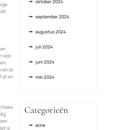
oktober 2024
mige
dit
september 2024
augustus 2024
juli 2024
ren
 last
juni 2024
den
 en te
f af en
mei 2024
ifieke
Categorieën
dig
 een
acne
et is