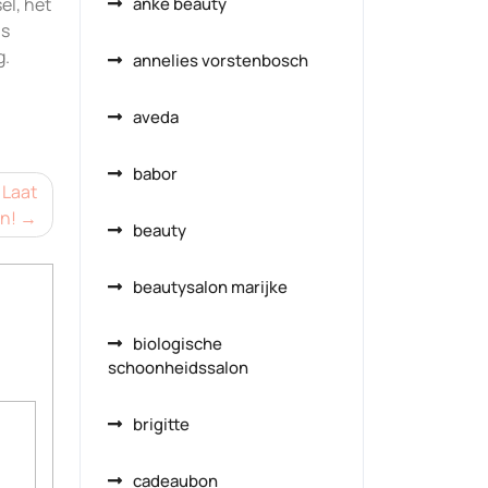
el, het
anke beauty
is
g.
annelies vorstenbosch
aveda
babor
 Laat
n!
beauty
beautysalon marijke
biologische
schoonheidssalon
brigitte
cadeaubon