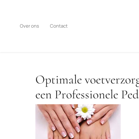
Naar
de
inhoud
gaan
Over ons
Contact
Optimale voetverzor
een Professionele Ped