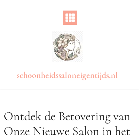
Naar
de
inhoud
gaan
schoonheidssaloneigentijds.nl
Ontdek de Betovering van
Onze Nieuwe Salon in het