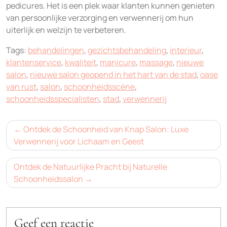
pedicures. Het is een plek waar klanten kunnen genieten
van persoonlijke verzorging en verwennerij om hun
uiterlijk en welzijn te verbeteren.
Tags:
behandelingen
,
gezichtsbehandeling
,
interieur
,
klantenservice
,
kwaliteit
,
manicure
,
massage
,
nieuwe
salon
,
nieuwe salon geopend in het hart van de stad
,
oase
van rust
,
salon
,
schoonheidsscène
,
schoonheidsspecialisten
,
stad
,
verwennerij
Bericht
Ontdek de Schoonheid van Knap Salon: Luxe
navigatie
Verwennerij voor Lichaam en Geest
Ontdek de Natuurlijke Pracht bij Naturelle
Schoonheidssalon
Geef een reactie