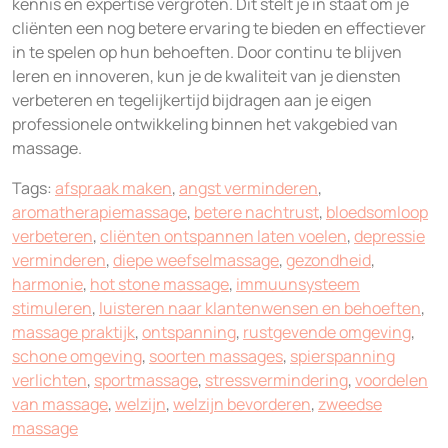
kennis en expertise vergroten. Dit stelt je in staat om je
cliënten een nog betere ervaring te bieden en effectiever
in te spelen op hun behoeften. Door continu te blijven
leren en innoveren, kun je de kwaliteit van je diensten
verbeteren en tegelijkertijd bijdragen aan je eigen
professionele ontwikkeling binnen het vakgebied van
massage.
Tags:
afspraak maken
,
angst verminderen
,
aromatherapiemassage
,
betere nachtrust
,
bloedsomloop
verbeteren
,
cliënten ontspannen laten voelen
,
depressie
verminderen
,
diepe weefselmassage
,
gezondheid
,
harmonie
,
hot stone massage
,
immuunsysteem
stimuleren
,
luisteren naar klantenwensen en behoeften
,
massage praktijk
,
ontspanning
,
rustgevende omgeving
,
schone omgeving
,
soorten massages
,
spierspanning
verlichten
,
sportmassage
,
stressvermindering
,
voordelen
van massage
,
welzijn
,
welzijn bevorderen
,
zweedse
massage