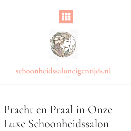
Naar
de
inhoud
gaan
schoonheidssaloneigentijds.nl
Pracht en Praal in Onze
Luxe Schoonheidssalon