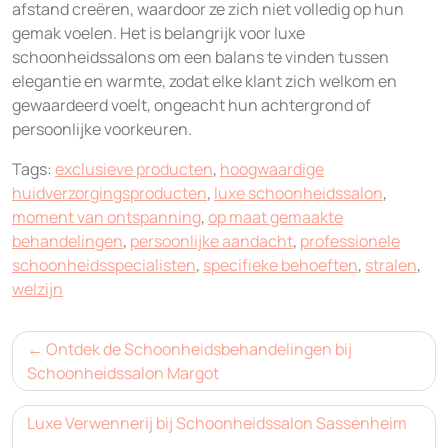
afstand creëren, waardoor ze zich niet volledig op hun
gemak voelen. Het is belangrijk voor luxe
schoonheidssalons om een balans te vinden tussen
elegantie en warmte, zodat elke klant zich welkom en
gewaardeerd voelt, ongeacht hun achtergrond of
persoonlijke voorkeuren.
Tags:
exclusieve producten
,
hoogwaardige
huidverzorgingsproducten
,
luxe schoonheidssalon
,
moment van ontspanning
,
op maat gemaakte
behandelingen
,
persoonlijke aandacht
,
professionele
schoonheidsspecialisten
,
specifieke behoeften
,
stralen
,
welzijn
Bericht
Ontdek de Schoonheidsbehandelingen bij
navigatie
Schoonheidssalon Margot
Luxe Verwennerij bij Schoonheidssalon Sassenheim