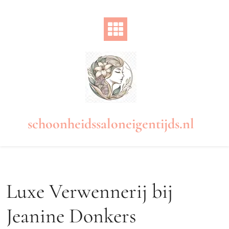
Naar
de
inhoud
gaan
schoonheidssaloneigentijds.nl
Luxe Verwennerij bij
Jeanine Donkers