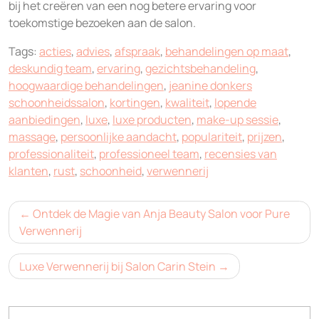
bij het creëren van een nog betere ervaring voor
toekomstige bezoeken aan de salon.
Tags:
acties
,
advies
,
afspraak
,
behandelingen op maat
,
deskundig team
,
ervaring
,
gezichtsbehandeling
,
hoogwaardige behandelingen
,
jeanine donkers
schoonheidssalon
,
kortingen
,
kwaliteit
,
lopende
aanbiedingen
,
luxe
,
luxe producten
,
make-up sessie
,
massage
,
persoonlijke aandacht
,
populariteit
,
prijzen
,
professionaliteit
,
professioneel team
,
recensies van
klanten
,
rust
,
schoonheid
,
verwennerij
Bericht
Ontdek de Magie van Anja Beauty Salon voor Pure
navigatie
Verwennerij
Luxe Verwennerij bij Salon Carin Stein