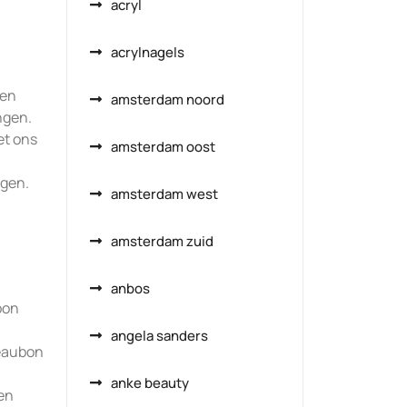
acryl
acrylnagels
ten
amsterdam noord
ngen.
et ons
amsterdam oost
ngen.
amsterdam west
amsterdam zuid
anbos
bon
angela sanders
eaubon
anke beauty
een