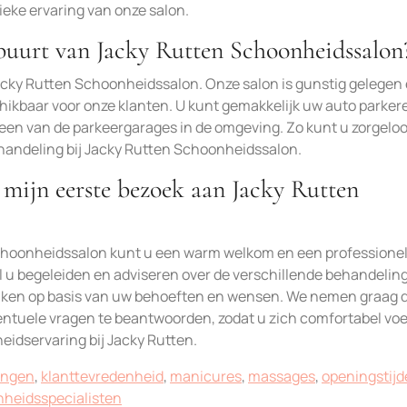
eke ervaring van onze salon.
 buurt van Jacky Rutten Schoonheidssalon
Jacky Rutten Schoonheidssalon. Onze salon is gunstig gelegen 
hikbaar voor onze klanten. U kunt gemakkelijk uw auto parker
een van de parkeergarages in de omgeving. Zo kunt u zorgelo
andeling bij Jacky Rutten Schoonheidssalon.
 mijn eerste bezoek aan Jacky Rutten
choonheidssalon kunt u een warm welkom en een professione
 u begeleiden en adviseren over de verschillende behandelin
maken op basis van uw behoeften en wensen. We nemen graag de
ntuele vragen te beantwoorden, zodat u zich comfortabel voe
idservaring bij Jacky Rutten.
ingen
,
klanttevredenheid
,
manicures
,
massages
,
openingstij
heidsspecialisten