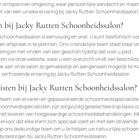
 en ontspannen omgeving, waar persoonlijke aandacht en maa
et van een unieke ervaring bij Jacky Rutten Schoonheidssalon
 bij Jacky Rutten Schoonheidssalon?
Schoonheidssalon is eenvoudig en snel. U kunt telefonisch co
afspraak in te plannen. Ons vriendelijke team staat klaar o
ling en het vinden van een geschikt tijdstip dat voor u past.
en via onze website, waar u een overzicht vindt van beschikb
oek aan onze salon zo gemakkelijk en aangenaam mogelijk te m
verfrissende ervaring bij Jacky Rutten Schoonheidssalon.
isten bij Jacky Rutten Schoonheidssalon?
 team van ervaren en gepassioneerde schoonheidsspecialiste
choonheidsspecialisten zijn zorgvuldig geselecteerd op basis 
an het leveren van hoogwaardige schoonheidsbehandelingen. M
ervoor dat elke klant zich speciaal voelt en met een stralende
 op ons deskundige team om u te helpen uw natuurlijke schoon
g te bezorgen bij Jacky Rutten Schoonheidssalon.