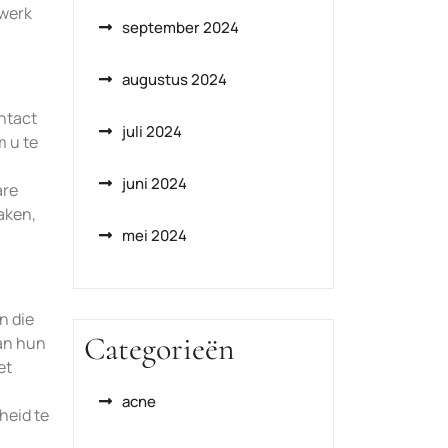
twerk
september 2024
.
augustus 2024
ntact
juli 2024
m u te
juni 2024
are
aken,
mei 2024
n die
Categorieën
van hun
et
acne
heid te