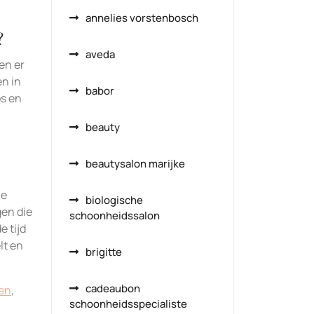
annelies vorstenbosch
?
aveda
en er
en in
babor
os en
beauty
beautysalon marijke
le
biologische
gen die
schoonheidssalon
 tijd
lt en
brigitte
cadeaubon
den
,
schoonheidsspecialiste