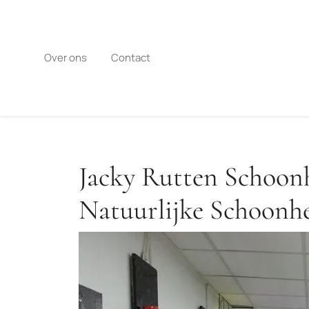
Naar
de
inhoud
gaan
Over ons
Contact
Jacky Rutten Schoon
Natuurlijke Schoonh