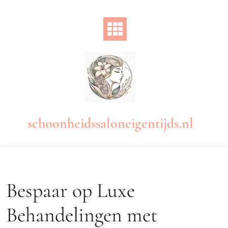
Naar
de
inhoud
gaan
schoonheidssaloneigentijds.nl
Bespaar op Luxe
Behandelingen met