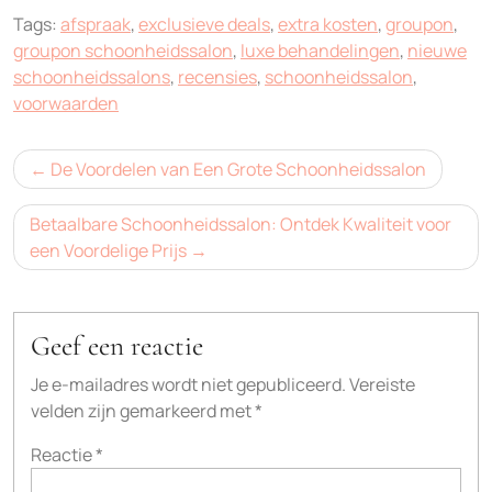
Tags:
afspraak
,
exclusieve deals
,
extra kosten
,
groupon
,
groupon schoonheidssalon
,
luxe behandelingen
,
nieuwe
schoonheidssalons
,
recensies
,
schoonheidssalon
,
voorwaarden
Bericht
De Voordelen van Een Grote Schoonheidssalon
navigatie
Betaalbare Schoonheidssalon: Ontdek Kwaliteit voor
een Voordelige Prijs
Geef een reactie
Je e-mailadres wordt niet gepubliceerd.
Vereiste
velden zijn gemarkeerd met
*
Reactie
*