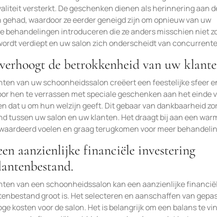
aliteit versterkt. De geschenken dienen als herinnering aan d
en gehad, waardoor ze eerder geneigd zijn om opnieuw van uw
we behandelingen introduceren die ze anders misschien niet 
ordt verdiept en uw salon zich onderscheidt van concurrente
en verhoogt de betrokkenheid van uw klante
ten van uw schoonheidssalon creëert een feestelijke sfeer e
oor hen te verrassen met speciale geschenken aan het einde 
t en dat u om hun welzijn geeft. Dit gebaar van dankbaarheid zo
and tussen uw salon en uw klanten. Het draagt bij aan een war
gewaardeerd voelen en graag terugkomen voor meer behandeli
n aanzienlijke financiële investering
klantenbestand.
ten van een schoonheidssalon kan een aanzienlijke financië
ntenbestand groot is. Het selecteren en aanschaffen van gepa
ge kosten voor de salon. Het is belangrijk om een balans te v