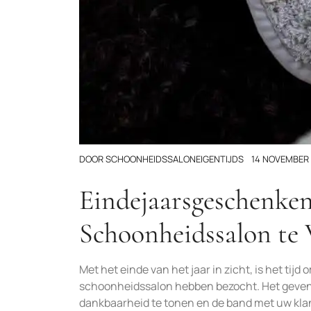
DOOR
SCHOONHEIDSSALONEIGENTIJDS
14 NOVEMBER
Eindejaarsgeschenke
Schoonheidssalon te
Met het einde van het jaar in zicht, is het tij
schoonheidssalon hebben bezocht. Het geven
dankbaarheid te tonen en de band met uw klan