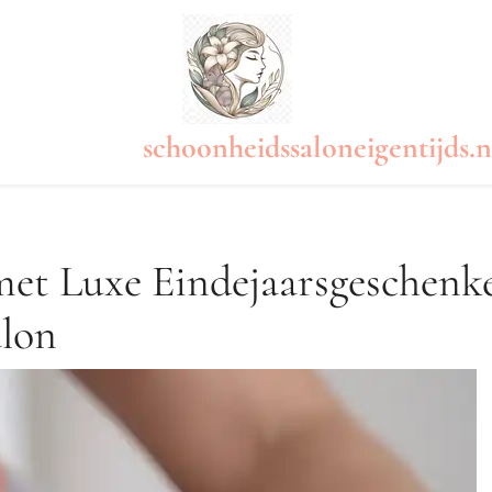
schoonheidssaloneigentijds.n
et Luxe Eindejaarsgeschenk
alon