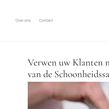
Naar
de
inhoud
gaan
Over ons
Contact
Verwen uw Klanten m
van de Schoonheidss