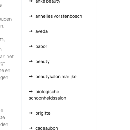
anke beauty
e
annelies vorstenbosch
zouden
n.
aveda
n.
babor
n
van het
beauty
rgt
me en
beautysalon marijke
ngen.
biologische
schoonheidssalon
le
brigitte
ste
inden
cadeaubon