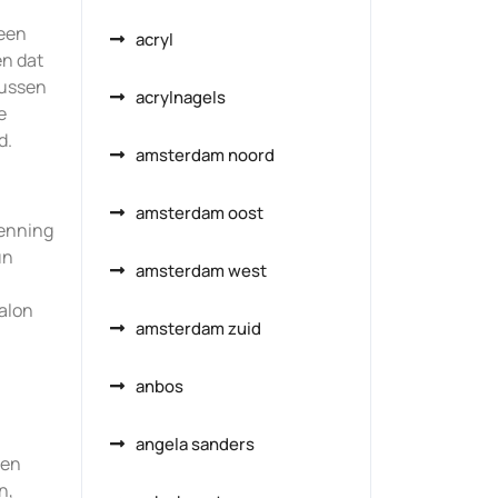
 een
acryl
en dat
tussen
acrylnagels
e
d.
amsterdam noord
amsterdam oost
kenning
un
amsterdam west
salon
amsterdam zuid
anbos
angela sanders
ren
n,