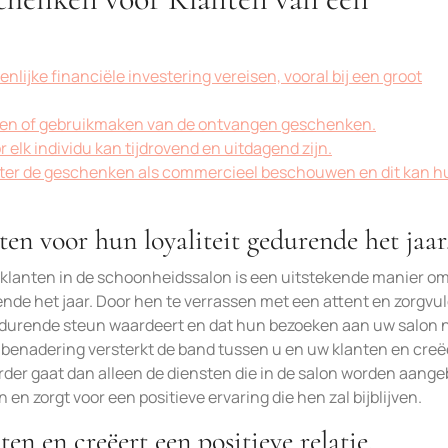
ijke financiële investering vereisen, vooral bij een groot
deren of gebruikmaken van de ontvangen geschenken.
elk individu kan tijdrovend en uitdagend zijn.
ter de geschenken als commercieel beschouwen en dit kan h
n voor hun loyaliteit gedurende het jaar
lanten in de schoonheidssalon is een uitstekende manier o
ende het jaar. Door hen te verrassen met een attent en zorgvul
tdurende steun waardeert en dat hun bezoeken aan uw salon n
 benadering versterkt de band tussen u en uw klanten en creë
rder gaat dan alleen de diensten die in de salon worden aang
 en zorgt voor een positieve ervaring die hen zal bijblijven.
n en creëert een positieve relatie.