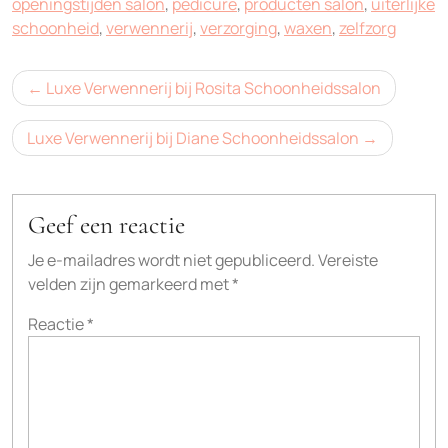
openingstijden salon
,
pedicure
,
producten salon
,
uiterlijke
schoonheid
,
verwennerij
,
verzorging
,
waxen
,
zelfzorg
Bericht
Luxe Verwennerij bij Rosita Schoonheidssalon
navigatie
Luxe Verwennerij bij Diane Schoonheidssalon
Geef een reactie
Je e-mailadres wordt niet gepubliceerd.
Vereiste
velden zijn gemarkeerd met
*
Reactie
*