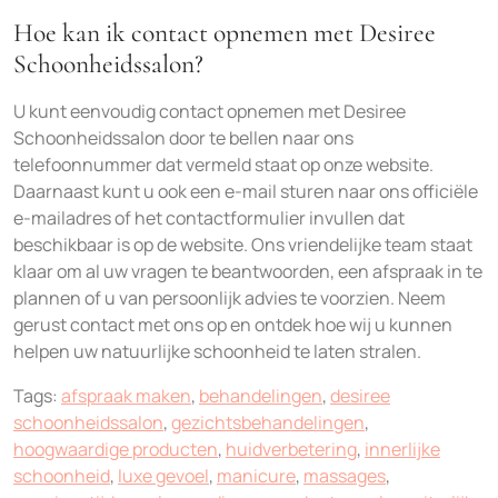
Hoe kan ik contact opnemen met Desiree
Schoonheidssalon?
U kunt eenvoudig contact opnemen met Desiree
Schoonheidssalon door te bellen naar ons
telefoonnummer dat vermeld staat op onze website.
Daarnaast kunt u ook een e-mail sturen naar ons officiële
e-mailadres of het contactformulier invullen dat
beschikbaar is op de website. Ons vriendelijke team staat
klaar om al uw vragen te beantwoorden, een afspraak in te
plannen of u van persoonlijk advies te voorzien. Neem
gerust contact met ons op en ontdek hoe wij u kunnen
helpen uw natuurlijke schoonheid te laten stralen.
Tags:
afspraak maken
,
behandelingen
,
desiree
schoonheidssalon
,
gezichtsbehandelingen
,
hoogwaardige producten
,
huidverbetering
,
innerlijke
schoonheid
,
luxe gevoel
,
manicure
,
massages
,