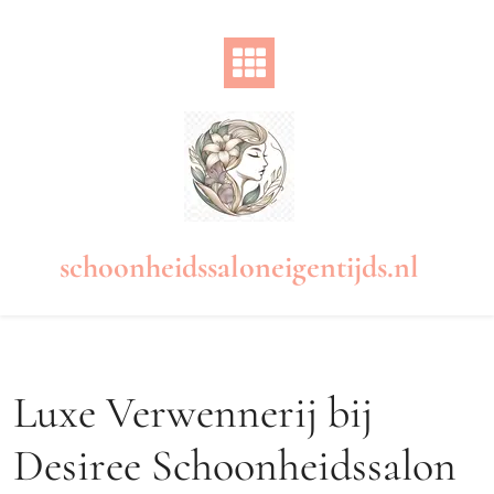
Naar
de
inhoud
gaan
schoonheidssaloneigentijds.nl
Luxe Verwennerij bij
Desiree Schoonheidssalon