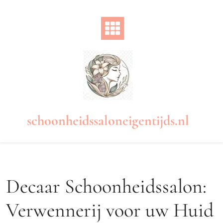
Naar
de
inhoud
gaan
schoonheidssaloneigentijds.nl
Decaar Schoonheidssalon:
Verwennerij voor uw Huid