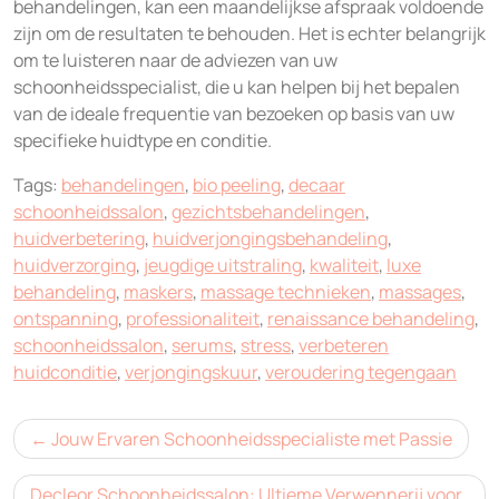
behandelingen, kan een maandelijkse afspraak voldoende
zijn om de resultaten te behouden. Het is echter belangrijk
om te luisteren naar de adviezen van uw
schoonheidsspecialist, die u kan helpen bij het bepalen
van de ideale frequentie van bezoeken op basis van uw
specifieke huidtype en conditie.
Tags:
behandelingen
,
bio peeling
,
decaar
schoonheidssalon
,
gezichtsbehandelingen
,
huidverbetering
,
huidverjongingsbehandeling
,
huidverzorging
,
jeugdige uitstraling
,
kwaliteit
,
luxe
behandeling
,
maskers
,
massage technieken
,
massages
,
ontspanning
,
professionaliteit
,
renaissance behandeling
,
schoonheidssalon
,
serums
,
stress
,
verbeteren
huidconditie
,
verjongingskuur
,
veroudering tegengaan
Bericht
Jouw Ervaren Schoonheidsspecialiste met Passie
navigatie
Decleor Schoonheidssalon: Ultieme Verwennerij voor