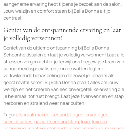
aangename ervaring hebt tijdens je bezoek aan de salon.
Jouw welzijn en comfort staan bij Bella Donna altijd
centraal.
Geniet van de ontspannende ervaring en laat
je volledig verwennen!
Geniet van de ultieme ontspanning bij Bella Donna
Schoonheidssalon en laat je volledig verwennen! Laat alle
stress en zorgen achter je terwijl ons toegewijde team van
schoonheidsspecialisten je in de watten legt met
verkwikkende behandelingen die zowel je lichaam als
geest revitaliseren. Bij Bella Donna draait alles om jouw
welzijn en het creëren van een onvergetelijke ervaring die
je helemaal tot rust brengt. Laat jezelf verwennen en stap
herboren en stralend weer naar buiten!
Tags:
afspraak maken
,
behandelingen
,
ervaringen
specialisaties
,
gezichtsbehandeling
,
luxe
,
luxe en
verzorging
,
maatwerkbehandelingen
,
manicure
,
massage
,