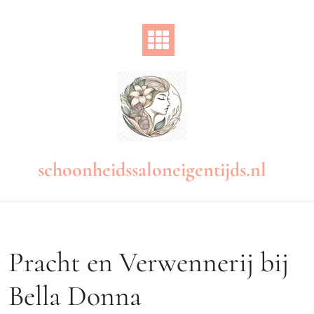
Naar
de
inhoud
gaan
schoonheidssaloneigentijds.nl
Pracht en Verwennerij bij
Bella Donna