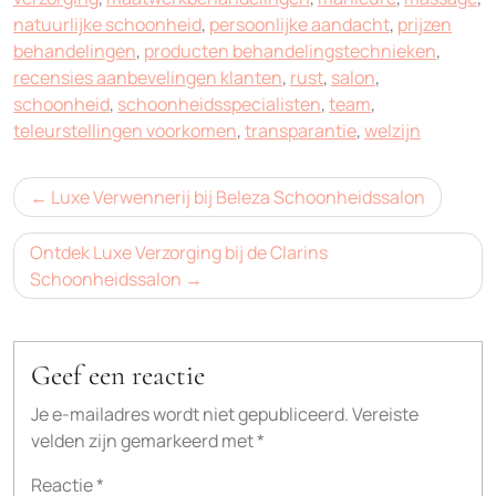
natuurlijke schoonheid
,
persoonlijke aandacht
,
prijzen
behandelingen
,
producten behandelingstechnieken
,
recensies aanbevelingen klanten
,
rust
,
salon
,
schoonheid
,
schoonheidsspecialisten
,
team
,
teleurstellingen voorkomen
,
transparantie
,
welzijn
Bericht
Luxe Verwennerij bij Beleza Schoonheidssalon
navigatie
Ontdek Luxe Verzorging bij de Clarins
Schoonheidssalon
Geef een reactie
Je e-mailadres wordt niet gepubliceerd.
Vereiste
velden zijn gemarkeerd met
*
Reactie
*