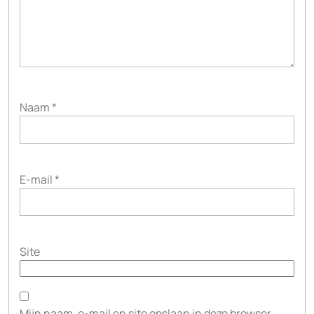
Naam
*
E-mail
*
Site
Mijn naam, e-mail en site opslaan in deze browser