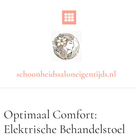
Naar
de
inhoud
gaan
schoonheidssaloneigentijds.nl
Optimaal Comfort:
Elektrische Behandelstoel