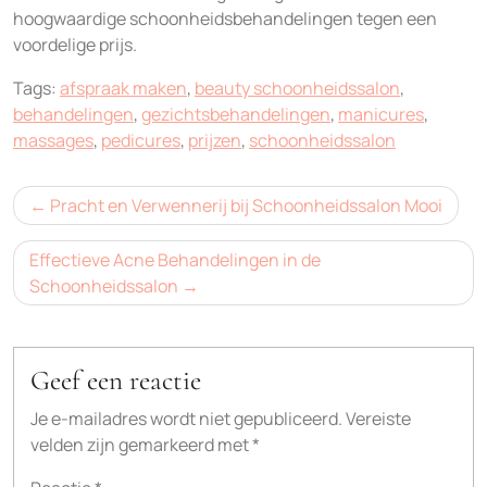
hoogwaardige schoonheidsbehandelingen tegen een
voordelige prijs.
Tags:
afspraak maken
,
beauty schoonheidssalon
,
behandelingen
,
gezichtsbehandelingen
,
manicures
,
massages
,
pedicures
,
prijzen
,
schoonheidssalon
Bericht
Pracht en Verwennerij bij Schoonheidssalon Mooi
navigatie
Effectieve Acne Behandelingen in de
Schoonheidssalon
Geef een reactie
Je e-mailadres wordt niet gepubliceerd.
Vereiste
velden zijn gemarkeerd met
*