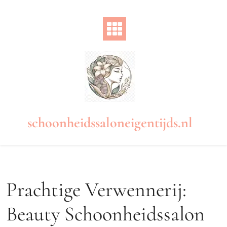
Naar
de
inhoud
gaan
schoonheidssaloneigentijds.nl
Prachtige Verwennerij:
Beauty Schoonheidssalon