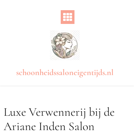
Naar
de
inhoud
gaan
schoonheidssaloneigentijds.nl
Luxe Verwennerij bij de
Ariane Inden Salon