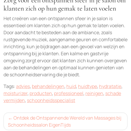
Zorg voor een ontspannen sfeer in je salon om
klanten zich op hun gemak te laten voelen
Het creëren van een ontspannen sfeer in je salon is
essentieel om klanten zich op hun gemak te laten voelen.
Door aandacht te besteden aan de ambiance, zoals
rustgevende muziek, aangename geuren en comfortabele
inrichting, kun je bijdragen aan een gevoel van welzijn en
ontspanning bij je klanten. Een kalme en gastvrije
omgeving zorgt ervoor dat klanten zich kunnen overgeven
aan de behandelingen en optimaal kunnen genieten van
de schoonheidservaring die je biedt.
Tags:
advies
,
behandelingen
,
huid
,
huidtype
,
hydratatie
,
moisturizer
,
producten
,
professioneel
,
reinigen
,
schade
vermijden
,
schoonheidsspecialist
Bericht
Ontdek de Ontspannende Wereld van Massages bij
navigatie
Schoonheidssalon EigenTijds