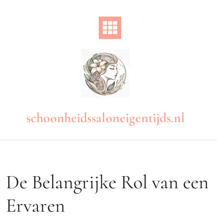
Naar
de
inhoud
gaan
schoonheidssaloneigentijds.nl
De Belangrijke Rol van een
Ervaren