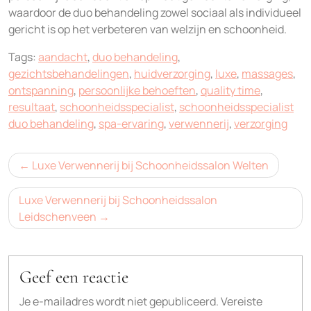
waardoor de duo behandeling zowel sociaal als individueel
gericht is op het verbeteren van welzijn en schoonheid.
Tags:
aandacht
,
duo behandeling
,
gezichtsbehandelingen
,
huidverzorging
,
luxe
,
massages
,
ontspanning
,
persoonlijke behoeften
,
quality time
,
resultaat
,
schoonheidsspecialist
,
schoonheidsspecialist
duo behandeling
,
spa-ervaring
,
verwennerij
,
verzorging
Bericht
Luxe Verwennerij bij Schoonheidssalon Welten
navigatie
Luxe Verwennerij bij Schoonheidssalon
Leidschenveen
Geef een reactie
Je e-mailadres wordt niet gepubliceerd.
Vereiste