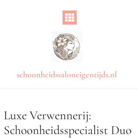
Naar
de
inhoud
gaan
schoonheidssaloneigentijds.nl
Luxe Verwennerij:
Schoonheidsspecialist Duo