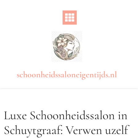
Naar
de
inhoud
gaan
schoonheidssaloneigentijds.nl
Luxe Schoonheidssalon in
Schuytgraaf: Verwen uzelf