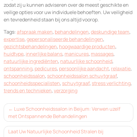
zodat zij u kunnen adviseren over de meest geschikte en
veilige opties voor uw individuele behoeften. Uw veiligheid
en tevredenheid staan bij ons altijd voorop.
Tags:
afspraak maken
,
behandelingen
,
deskundige team
,
expertise
,
gepersonaliseerde behandelingen
,
gezichtsbehandelingen
,
hoogwaardige producten
,
huidtype
,
innerlijke balans
,
manicures
,
massages
,
natuurlijke ingrediënten
,
natuurlijke schoonheid
,
ontspanning
,
pedicures
,
persoonlijke aandacht
,
relaxatie
,
schoonheidssalon
,
schoonheidssalon schuytgraaf
,
schoonheidsspecialisten
,
schuytgraaf
,
stress verlichting
,
trends en technieken
,
verzorging
Bericht
Luxe Schoonheidssalon in Beijum: Verwen uzelf
navigatie
met Ontspannende Behandelingen
Laat Uw Natuurlijke Schoonheid Stralen bij