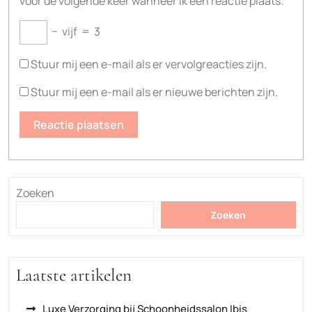
voor de volgende keer wanneer ik een reactie plaats.
−
vijf
=
3
Stuur mij een e-mail als er vervolgreacties zijn.
Stuur mij een e-mail als er nieuwe berichten zijn.
Zoeken
Zoeken
Laatste artikelen
Luxe Verzorging bij Schoonheidssalon Ibis