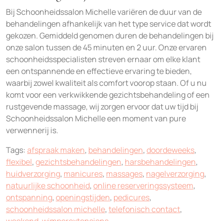
Bij Schoonheidssalon Michelle variëren de duur van de
behandelingen afhankelijk van het type service dat wordt
gekozen. Gemiddeld genomen duren de behandelingen bij
onze salon tussen de 45 minuten en 2 uur. Onze ervaren
schoonheidsspecialisten streven ernaar om elke klant
een ontspannende en effectieve ervaring te bieden,
waarbij zowel kwaliteit als comfort voorop staan. Of u nu
komt voor een verkwikkende gezichtsbehandeling of een
rustgevende massage, wij zorgen ervoor dat uw tijd bij
Schoonheidssalon Michelle een moment van pure
verwennerij is.
Tags:
afspraak maken
,
behandelingen
,
doordeweeks
,
flexibel
,
gezichtsbehandelingen
,
harsbehandelingen
,
huidverzorging
,
manicures
,
massages
,
nagelverzorging
,
natuurlijke schoonheid
,
online reserveringssysteem
,
ontspanning
,
openingstijden
,
pedicures
,
schoonheidssalon michelle
,
telefonisch contact
,