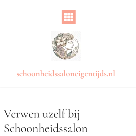
Naar
de
inhoud
gaan
schoonheidssaloneigentijds.nl
Verwen uzelf bij
Schoonheidssalon