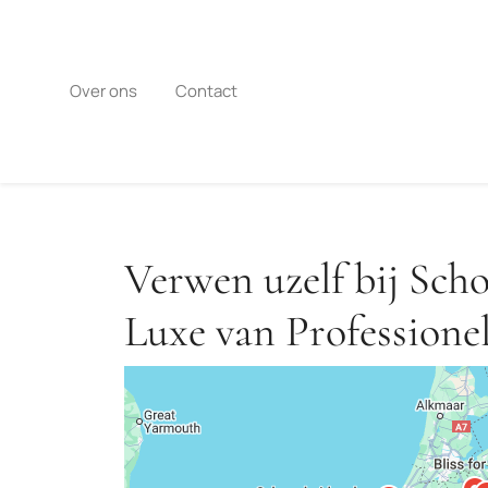
Naar
de
inhoud
gaan
Over ons
Contact
Verwen uzelf bij Sch
Luxe van Professione