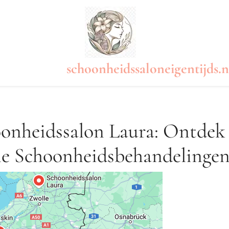
schoonheidssaloneigentijds.n
oonheidssalon Laura: Ontdek
le Schoonheidsbehandelinge