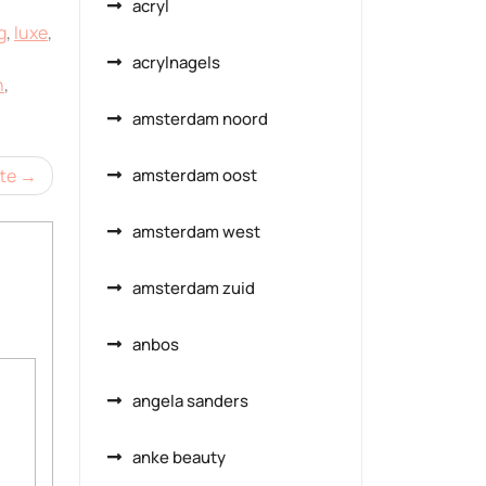
acryl
g
,
luxe
,
acrylnagels
n
,
amsterdam noord
te
amsterdam oost
amsterdam west
amsterdam zuid
anbos
angela sanders
anke beauty