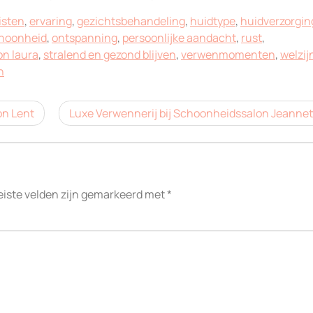
isten
,
ervaring
,
gezichtsbehandeling
,
huidtype
,
huidverzorgin
choonheid
,
ontspanning
,
persoonlijke aandacht
,
rust
,
n laura
,
stralend en gezond blijven
,
verwenmomenten
,
welzij
n
on Lent
Luxe Verwennerij bij Schoonheidssalon Jeannet
eiste velden zijn gemarkeerd met
*