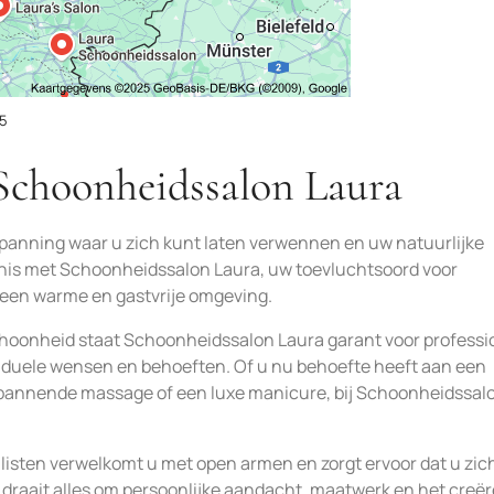
5
Schoonheidssalon Laura
spanning waar u zich kunt laten verwennen en uw natuurlijke
nis met Schoonheidssalon Laura, uw toevluchtsoord voor
een warme en gastvrije omgeving.
choonheid staat Schoonheidssalon Laura garant voor professi
viduele wensen en behoeften. Of u nu behoefte heeft aan een
pannende massage of een luxe manicure, bij Schoonheidssal
sten verwelkomt u met open armen en zorgt ervoor dat u zic
a draait alles om persoonlijke aandacht, maatwerk en het creë