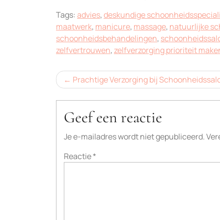
Tags:
advies
,
deskundige schoonheidsspecial
maatwerk
,
manicure
,
massage
,
natuurlijke s
schoonheidsbehandelingen
,
schoonheidssalo
zelfvertrouwen
,
zelfverzorging prioriteit make
Bericht
Prachtige Verzorging bij Schoonheidssal
navigatie
Geef een reactie
Je e-mailadres wordt niet gepubliceerd.
Ver
Reactie
*