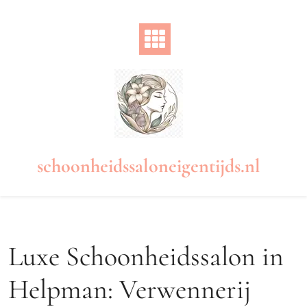
Naar
de
inhoud
gaan
schoonheidssaloneigentijds.nl
Luxe Schoonheidssalon in
Helpman: Verwennerij