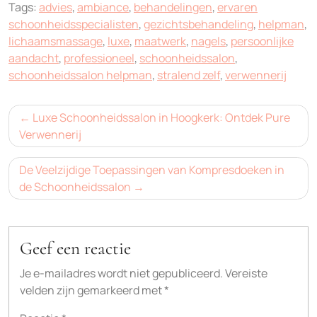
Tags:
advies
,
ambiance
,
behandelingen
,
ervaren
schoonheidsspecialisten
,
gezichtsbehandeling
,
helpman
,
lichaamsmassage
,
luxe
,
maatwerk
,
nagels
,
persoonlijke
aandacht
,
professioneel
,
schoonheidssalon
,
schoonheidssalon helpman
,
stralend zelf
,
verwennerij
Bericht
Luxe Schoonheidssalon in Hoogkerk: Ontdek Pure
navigatie
Verwennerij
De Veelzijdige Toepassingen van Kompresdoeken in
de Schoonheidssalon
Geef een reactie
Je e-mailadres wordt niet gepubliceerd.
Vereiste
velden zijn gemarkeerd met
*