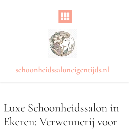
Naar
de
inhoud
gaan
schoonheidssaloneigentijds.nl
Luxe Schoonheidssalon in
Ekeren: Verwennerij voor