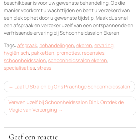
beschikbaar is voor uw gewenste behandeling. Op die
manier voorkomt u wachttijden en bent u verzekerd van
een plek op het door u gewenste tijdstip. Maak dus snel
een afspraak en verzeker uzelf van een ontspannende en
verfrissende ervaring bij Schoonheidssalon Ekeren.
Tags:
afspraak
,
behandelingen
,
ekeren
,
ervaring
,
hygiënisch
,
pakketten
,
promoties
,
recensies
,
schoonheidssalon
,
schoonheidssalon ekeren
,
specialisaties
,
stress
Bericht
Laat U Stralen bij Ons Prachtige Schoonheidssalon
navigatie
Verwen uzelf bij Schoonheidssalon Dini: Ontdek de
Magie van Verzorging
Geef een reactie