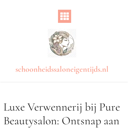
Naar
de
inhoud
gaan
schoonheidssaloneigentijds.nl
Luxe Verwennerij bij Pure
Beautysalon: Ontsnap aan