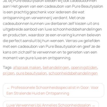
Ja, bij Pure Beautysalon bieden wij ook cadeaubonnen
aan! Het geven van een cadeaubon van Pure Beautysalon
is een prachtig geschenk voor iedereen die wat
ontspanning en verwennerij verdient. Met onze
cadeaubonnen kunnen uw dierbaren zelf kiezen uit ons
uitgebreide aanbod van luxe schoonheidsbehandelingen
en producten, waardoor ze een ervaring kunnen beleven
die perfect aansluit bij hun wensen. Verras uw geliefden
met een cadeaubon van Pure Beautysalon en geef ze de
kans om zichzelf te verwennen en te genieten van een
moment van pure luxe en ontspanning.
Tags:
afspraak maken
,
behandelingen
,
openingstijden
,
prijzen
,
pure beautysalon
,
schoonheidsbehandelingen
Bericht
Professionele Schoonheidsspecialist in Goor: Voor
navigatie
Een Stralende Huid en Ontspanning
Luxe Verwennerij bij Annelies Schoonheidssalon