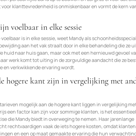
et voor klanttevredenheid is onmiskenbaar en vormt de kern va
jn voelbaar in elke sessie
 voelbaar is in elke sessie, weet Mandy als schoonheidsspecial
ewijding aan het vak straalt door in elke behandeling die ze ui
de huid naar huis gaan, maar ook met een hernieuwd gevoel v
 haar werk komt tot uiting in de zorgvuldige aandacht die ze be
ke en verkwikkende ervaring wordt.
 hogere kant zijn in vergelijking met an
tarieven mogelijk aan de hogere kant liggen in vergelijking me
js een factor kan zijn voor sommige klanten, is het essentiee
tise die Mandy biedt in overweging te nemen. Haar jarenlange
acht rechtvaardigen vaak de iets hogere kosten, omdat klanten
ingen en een op maat gemaakte ervaring die hun verwachtin