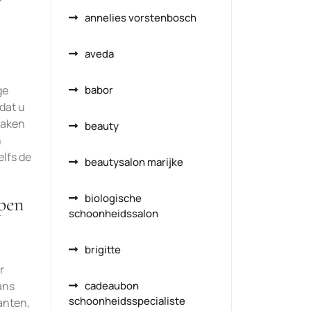
annelies vorstenbosch
aveda
ge
babor
dat u
maken
beauty
n
elfs de
beautysalon marijke
biologische
pen
schoonheidssalon
brigitte
r
ans
cadeaubon
schoonheidsspecialiste
anten,