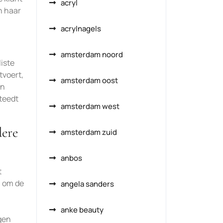
acryl
n haar
acrylnagels
amsterdam noord
iste
tvoert,
amsterdam oost
an
steedt
amsterdam west
dere
amsterdam zuid
anbos
t
l om de
angela sanders
anke beauty
gen