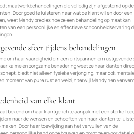
iedt maatwerkbehandelingen die volledig zijn afgestemd op de
ten. Door goed te luisteren naar wat de klant wil en door een
ren, weet Mandy precies hoe ze een behandeling op maat kan
en van een persoonlijke en effectieve schoonheidservaring d
ingen.
gevende sfeer tijdens behandelingen
kend om haar vaardigheid om een ontspannen en rustgevende 
haar kalme en zorgzame benadering weet ze haar klanten direc
chept, biedt niet alleen fysieke verjonging, maar ook mental
n moment van pure rust en welzijn terwijl Mandy hen verwen
edenheid van elke klant
taat bekend om haar klantgerichte aanpak met een sterke foc
ijd om naar de wensen en behoeften van haar klanten te luist
e maken. Door haar toewijding aan het vervullen van de
en persoonlijke band op te bouwen en zorgt ze ervoor dat elk