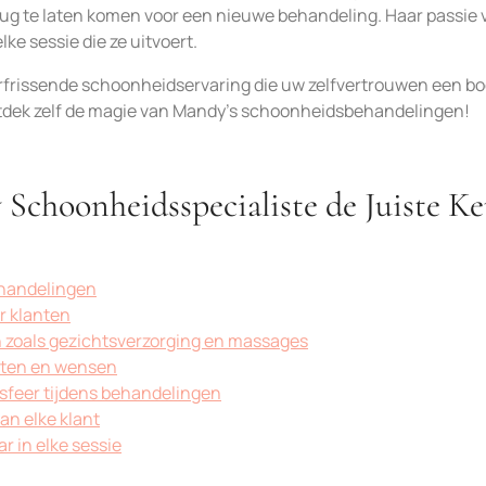
rug te laten komen voor een nieuwe behandeling. Haar passie 
lke sessie die ze uitvoert.
rfrissende schoonheidservaring die uw zelfvertrouwen een bo
tdek zelf de magie van Mandy’s schoonheidsbehandelingen!
choonheidsspecialiste de Juiste Ke
ehandelingen
r klanten
n zoals gezichtsverzorging en massages
ften en wensen
sfeer tijdens behandelingen
an elke klant
r in elke sessie