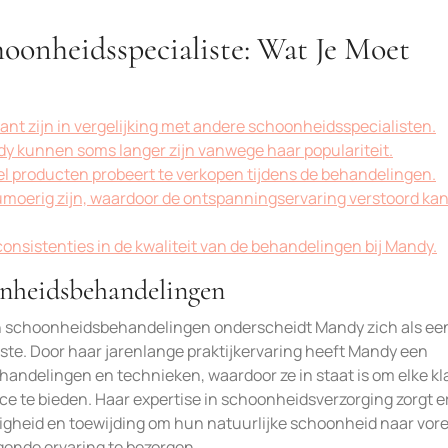
oonheidsspecialiste: Wat Je Moet
nt zijn in vergelijking met andere schoonheidsspecialisten.
dy kunnen soms langer zijn vanwege haar populariteit.
l producten probeert te verkopen tijdens de behandelingen.
umoerig zijn, waardoor de ontspanningservaring verstoord ka
consistenties in de kwaliteit van de behandelingen bij Mandy.
oonheidsbehandelingen
 in schoonheidsbehandelingen onderscheidt Mandy zich als ee
e. Door haar jarenlange praktijkervaring heeft Mandy een
ndelingen en technieken, waardoor ze in staat is om elke kl
 te bieden. Haar expertise in schoonheidsverzorging zorgt e
gheid en toewijding om hun natuurlijke schoonheid naar vore
ende ervaring te bezorgen.