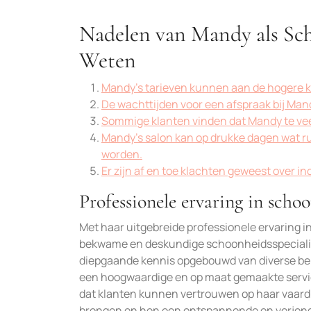
Nadelen van Mandy als Sch
Weten
Mandy’s tarieven kunnen aan de hogere ka
De wachttijden voor een afspraak bij Man
Sommige klanten vinden dat Mandy te vee
Mandy’s salon kan op drukke dagen wat r
worden.
Er zijn af en toe klachten geweest over in
Professionele ervaring in sch
Met haar uitgebreide professionele ervaring
bekwame en deskundige schoonheidsspecialist
diepgaande kennis opgebouwd van diverse beha
een hoogwaardige en op maat gemaakte service
dat klanten kunnen vertrouwen op haar vaardi
brengen en hen een ontspannende en verjong