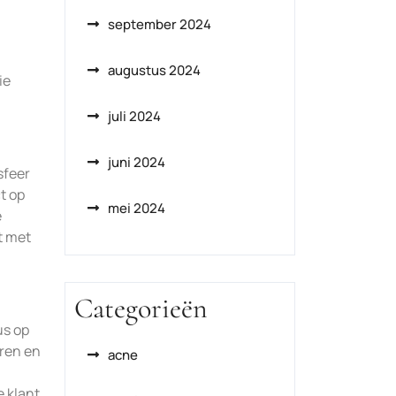
september 2024
augustus 2024
ie
juli 2024
juni 2024
sfeer
t op
mei 2024
e
t met
Categorieën
us op
eren en
acne
e klant