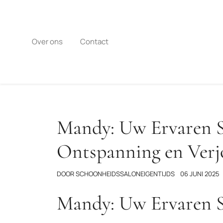
Naar
de
inhoud
gaan
Over ons
Contact
Mandy: Uw Ervaren S
Ontspanning en Verj
DOOR
SCHOONHEIDSSALONEIGENTIJDS
06 JUNI 2025
Mandy: Uw Ervaren S