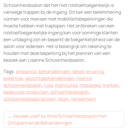
Schoonheidssalon dat het niet rolstoeltoegankelijk is
vanwege trappen bij de ingang. Dit kan een belemmering
vormen voor mensen met mobiliteitsbeperkingen die
moeite hebben met traplopen. Het ontbreken van een
rolstoeltoegankelijke ingang kan voor sommige klanten
een uitdaging zijn en beperkt de toegankelijkheid van de
salon voor iedereen. Het is belangrijk om rekening te
houden met deze beperking bij het plannen van een
bezoek aan Lisanne Schoonheidssalon.
Tags:
ambiance
,
behandelingen
,
detail
,
ervaring
,
expertise
,
gezichtsbehandelingen
,
lisanne
schoonheidssalon
,
luxe
,
manicures
,
massages
,
merken
,
pedicures
,
producten
,
schoonheidssalon
,
schoonheidsspecialisten
,
team
,
verwennerij
Bericht
Verwen uzelf bij Anke Schoonheidssalon met
navigatie
Ontspannende Behandelingen