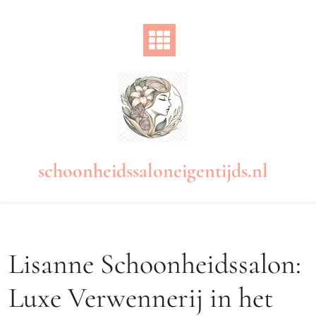
Naar
de
inhoud
gaan
schoonheidssaloneigentijds.nl
Lisanne Schoonheidssalon:
Luxe Verwennerij in het