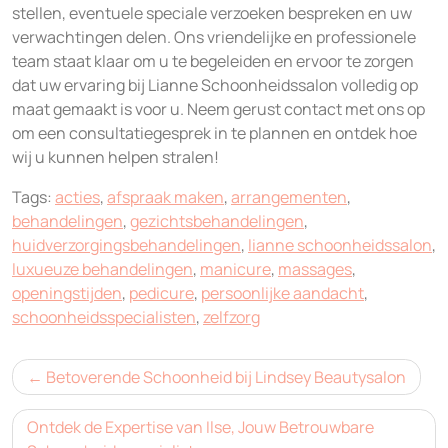
stellen, eventuele speciale verzoeken bespreken en uw
verwachtingen delen. Ons vriendelijke en professionele
team staat klaar om u te begeleiden en ervoor te zorgen
dat uw ervaring bij Lianne Schoonheidssalon volledig op
maat gemaakt is voor u. Neem gerust contact met ons op
om een consultatiegesprek in te plannen en ontdek hoe
wij u kunnen helpen stralen!
Tags:
acties
,
afspraak maken
,
arrangementen
,
behandelingen
,
gezichtsbehandelingen
,
huidverzorgingsbehandelingen
,
lianne schoonheidssalon
,
luxueuze behandelingen
,
manicure
,
massages
,
openingstijden
,
pedicure
,
persoonlijke aandacht
,
schoonheidsspecialisten
,
zelfzorg
Bericht
Betoverende Schoonheid bij Lindsey Beautysalon
navigatie
Ontdek de Expertise van Ilse, Jouw Betrouwbare