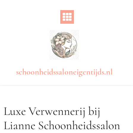
Naar
de
inhoud
gaan
schoonheidssaloneigentijds.nl
Luxe Verwennerij bij
Lianne Schoonheidssalon