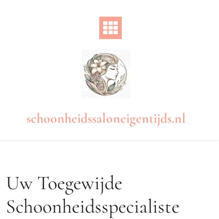
Naar
de
inhoud
gaan
schoonheidssaloneigentijds.nl
Uw Toegewijde
Schoonheidsspecialiste