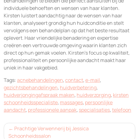
behandelingen te bieden die perfect aansluiten bij de
individuele behoeften en wensen van haar klanten.
Kirsten luistert aandachtig naar de wensen van haar
klanten, analyseert grondig hun huidconditie en stelt
vervolgens een behandelplan op dat het beste resultaat
oplevert. Haar vriendelijke benadering en expertise
creëren een vertrouwde omgeving waarin klanten zich
direct op hun gemak voelen. Kirsten’s focus op kwaliteit,
professionaliteit en persoonlijke aandacht maakt haar
uniek in haar vakgebied.
Tags:
acnebehandelingen
,
contact
,
e-mail
,
gezichtsbehandelingen
,
huidverbetering
,
huidverjongingafspraak maken
,
huidverzorging
,
kirsten
schoonheidsspecialiste
,
massages
,
persoonlijke
aandacht
,
professionele aanpak
,
specialisaties
,
telefoon
Bericht
Prachtige Verwennerij bij Jessica
navigatie
Schoonheidssalon