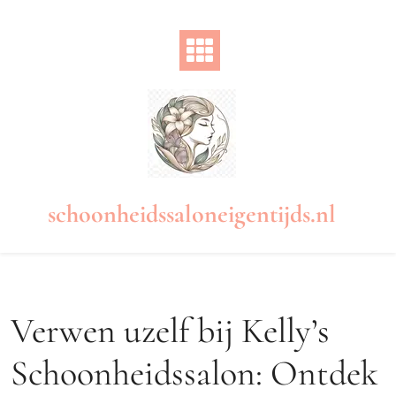
Naar
de
inhoud
gaan
schoonheidssaloneigentijds.nl
Verwen uzelf bij Kelly’s
Schoonheidssalon: Ontdek