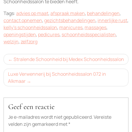
Schoonheidssalon te bieden heeft.
Tags:
advies op maat
,
afspraak maken
,
behandelingen
,
contact opnemen
,
gezichtsbehandelingen
,
innerlijke rust
,
kelly's schoonheidssalon
,
manicures
,
massages
,
openingstijden
,
pedicures
,
schoonheidsspecialisten
,
welzijn
,
zelfzorg
Bericht
Stralende Schoonheid bij Medex Schoonheidssalon
navigatie
Luxe Verwennerij bij Schoonheidssalon 072 in
Alkmaar
Geef een reactie
Je e-mailadres wordt niet gepubliceerd.
Vereiste
velden zijn gemarkeerd met
*