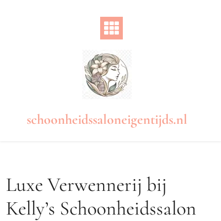
Naar
de
inhoud
gaan
schoonheidssaloneigentijds.nl
Luxe Verwennerij bij
Kelly’s Schoonheidssalon