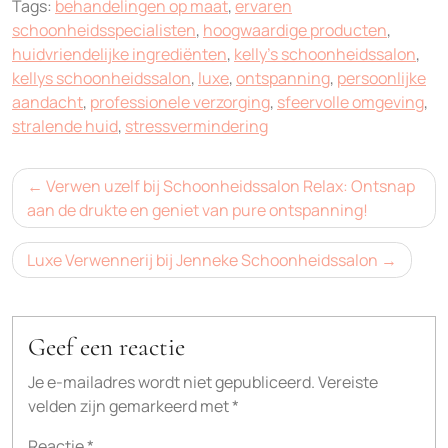
Tags:
behandelingen op maat
,
ervaren
schoonheidsspecialisten
,
hoogwaardige producten
,
huidvriendelijke ingrediënten
,
kelly's schoonheidssalon
,
kellys schoonheidssalon
,
luxe
,
ontspanning
,
persoonlijke
aandacht
,
professionele verzorging
,
sfeervolle omgeving
,
stralende huid
,
stressvermindering
Bericht
Verwen uzelf bij Schoonheidssalon Relax: Ontsnap
navigatie
aan de drukte en geniet van pure ontspanning!
Luxe Verwennerij bij Jenneke Schoonheidssalon
Geef een reactie
Je e-mailadres wordt niet gepubliceerd.
Vereiste
velden zijn gemarkeerd met
*
Reactie
*