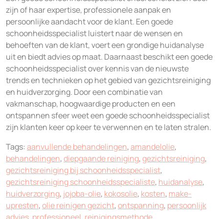
zijn of haar expertise, professionele aanpak en
persoonlijke aandacht voor de klant. Een goede
schoonheidsspecialist luistert naar de wensen en
behoeften van de klant, voert een grondige huidanalyse
uit en biedt advies op maat. Daarnaast beschikt een goede
schoonheidsspecialist over kennis van de nieuwste
trends en technieken op het gebied van gezichtsreiniging
en huidverzorging. Door een combinatie van
vakmanschap, hoogwaardige producten en een
ontspannen sfeer weet een goede schoonheidsspecialist
zijn klanten keer op keer te verwennen en te laten stralen.
Tags:
aanvullende behandelingen
,
amandelolie
,
behandelingen
,
diepgaande reiniging
,
gezichtsreiniging
,
gezichtsreiniging bij schoonheidsspecialist
,
gezichtsreiniging schoonheidsspecialiste
,
huidanalyse
,
huidverzorging
,
jojoba-olie
,
kokosolie
,
kosten
,
make-
upresten
,
olie reinigen gezicht
,
ontspanning
,
persoonlijk
advies
,
professioneel
,
reinigingsmethode
,