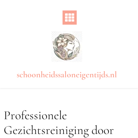
Naar
de
inhoud
gaan
schoonheidssaloneigentijds.nl
Professionele
Gezichtsreiniging door