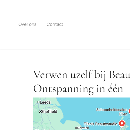
Naar
de
inhoud
gaan
Over ons
Contact
Verwen uzelf bij Bea
Ontspanning in één