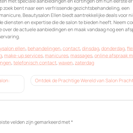
ten met speciale aanbiedingen en kortingen om hun eerste er
 op zoek bent naar een verfrissende gezichtsbehandeling, een
anicure, Beautysalon Ellen biedt aantrekkelijke deals voor 
e diensten en expertise die de salon te bieden heeft. Neem c
ie over de actuele aanbiedingen en maak vandaag nog een afs
servaring.
ysalon ellen
,
behandelingen
,
contact
,
dinsdag
,
donderdag
,
fle
g
,
make-up services
,
manicures
,
massages
,
online afspraak 
ingen
,
telefonisch contact
,
waxen
,
zaterdag
alon:
Ontdek de Prachtige Wereld van Salon Pracht
eiste velden zijn gemarkeerd met
*