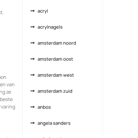
acryl
t.
acrylnagels
amsterdam noord
amsterdam oost
amsterdam west
bon
ten van
amsterdam zuid
ng ze
 beste
rvaring
anbos
angela sanders