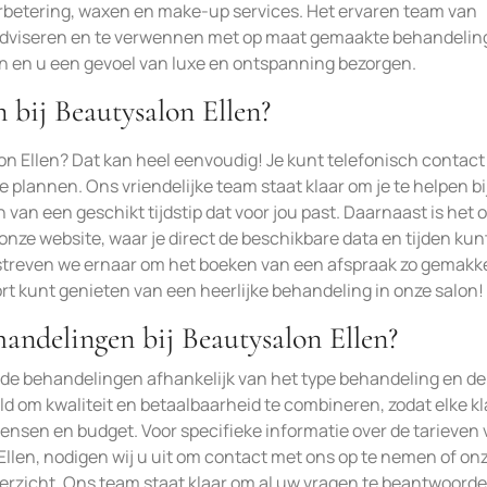
rbetering, waxen en make-up services. Het ervaren team van
 adviseren en te verwennen met op maat gemaakte behandelin
n en u een gevoel van luxe en ontspanning bezorgen.
 bij Beautysalon Ellen?
on Ellen? Dat kan heel eenvoudig! Je kunt telefonisch contact
plannen. Ons vriendelijke team staat klaar om je te helpen bi
 van een geschikt tijdstip dat voor jou past. Daarnaast is het 
onze website, waar je direct de beschikbare data en tijden kun
 streven we ernaar om het boeken van een afspraak zo gemakke
kort kunt genieten van een heerlijke behandeling in onze salon!
handelingen bij Beautysalon Ellen?
n de behandelingen afhankelijk van het type behandeling en d
ld om kwaliteit en betaalbaarheid te combineren, zodat elke k
ensen en budget. Voor specifieke informatie over de tarieven 
llen, nodigen wij u uit om contact met ons op te nemen of on
verzicht. Ons team staat klaar om al uw vragen te beantwoord