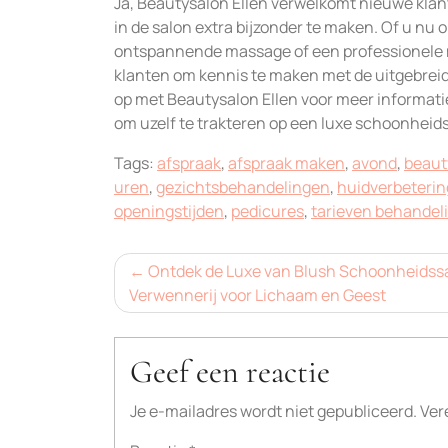
Ja, Beautysalon Ellen verwelkomt nieuwe klan
in de salon extra bijzonder te maken. Of u nu
ontspannende massage of een professionele m
klanten om kennis te maken met de uitgebreid
op met Beautysalon Ellen voor meer informat
om uzelf te trakteren op een luxe schoonheid
Tags:
afspraak
,
afspraak maken
,
avond
,
beaut
uren
,
gezichtsbehandelingen
,
huidverbeterin
openingstijden
,
pedicures
,
tarieven behandel
Bericht
Ontdek de Luxe van Blush Schoonheidss
Verwennerij voor Lichaam en Geest
navigatie
Geef een reactie
Je e-mailadres wordt niet gepubliceerd.
Ver