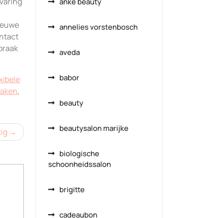
varing
anke beauty
nieuwe
annelies vorstenbosch
ontact
praak
aveda
babor
xibele
maken
,
beauty
beautysalon marijke
ig
biologische
schoonheidssalon
brigitte
cadeaubon