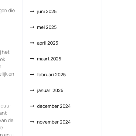
gen die
juni 2025
mei 2025
april 2025
j het
maart 2025
ook
t
lijk en
februari 2025
januari 2025
e duur
december 2024
lant
van de
november 2024
ze
en en u