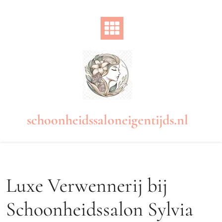
Naar
de
inhoud
gaan
schoonheidssaloneigentijds.nl
Luxe Verwennerij bij
Schoonheidssalon Sylvia