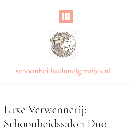
Naar
de
inhoud
gaan
schoonheidssaloneigentijds.nl
Luxe Verwennerij:
Schoonheidssalon Duo