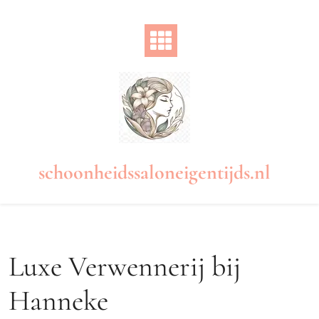
Naar
de
inhoud
gaan
schoonheidssaloneigentijds.nl
Luxe Verwennerij bij
Hanneke