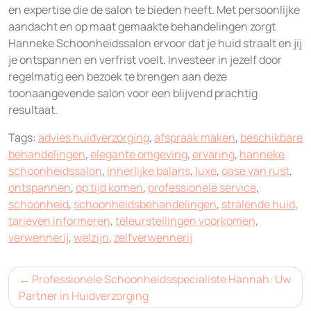
en expertise die de salon te bieden heeft. Met persoonlijke
aandacht en op maat gemaakte behandelingen zorgt
Hanneke Schoonheidssalon ervoor dat je huid straalt en jij
je ontspannen en verfrist voelt. Investeer in jezelf door
regelmatig een bezoek te brengen aan deze
toonaangevende salon voor een blijvend prachtig
resultaat.
Tags:
advies huidverzorging
,
afspraak maken
,
beschikbare
behandelingen
,
elegante omgeving
,
ervaring
,
hanneke
schoonheidssalon
,
innerlijke balans
,
luxe
,
oase van rust
,
ontspannen
,
op tijd komen
,
professionele service
,
schoonheid
,
schoonheidsbehandelingen
,
stralende huid
,
tarieven informeren
,
teleurstellingen voorkomen
,
verwennerij
,
welzijn
,
zelfverwennerij
Bericht
Professionele Schoonheidsspecialiste Hannah: Uw
navigatie
Partner in Huidverzorging