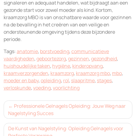
signaleren en adequaat handelen, wat bijdraagt aan een
gezonde start voor zowel moeder als kind. Kortom,
kraamzorg MBO is van onschatbare waarde voor gezinnen
na de bevalling in het creëren van een veilige en
ondersteunende omgeving tijdens deze bijzondere
periode.
Tags:
anatomie
,
borstvoeding
,
communicatieve
vaardigheden
,
geboortezorg
,
gezinnen
,
gezondheid
,
huishoudelijke taken
,
hygiëne
,
kinderopvang
,
kraamverzorgenden
,
kraamzorg
,
kraamzorg mbo
,
mbo
,
moeder en baby
,
opleiding
,
rol
,
slaapritme
,
stages
,
verloskunde
,
voeding
,
voorlichting
Bericht
Professionele Gelnagels Opleiding: Jouw Weg naar
navigatie
Nagelstyling Succes
De Kunst van Nagelstyling: Opleiding Gelnagels voor
Perfecte Verzorging