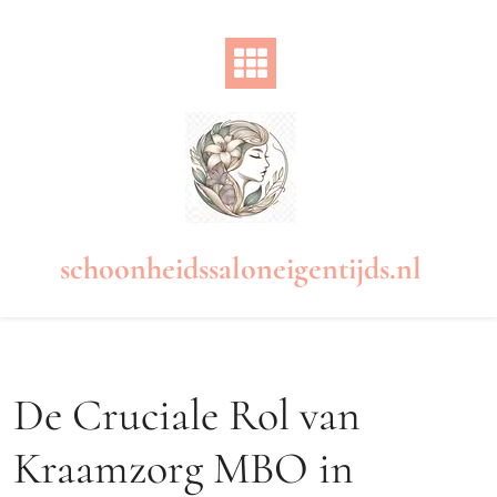
Naar
de
inhoud
gaan
schoonheidssaloneigentijds.nl
De Cruciale Rol van
Kraamzorg MBO in