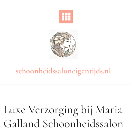
Naar
de
inhoud
gaan
schoonheidssaloneigentijds.nl
Luxe Verzorging bij Maria
Galland Schoonheidssalon