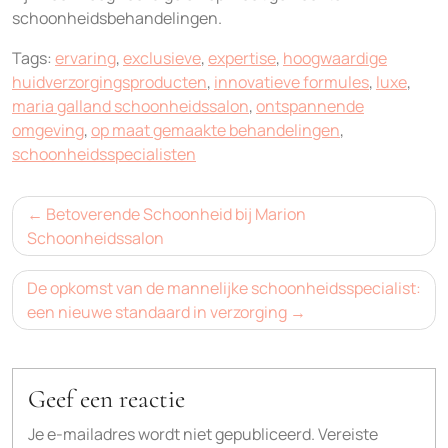
schoonheidsbehandelingen.
Tags:
ervaring
,
exclusieve
,
expertise
,
hoogwaardige
huidverzorgingsproducten
,
innovatieve formules
,
luxe
,
maria galland schoonheidssalon
,
ontspannende
omgeving
,
op maat gemaakte behandelingen
,
schoonheidsspecialisten
Bericht
Betoverende Schoonheid bij Marion
navigatie
Schoonheidssalon
De opkomst van de mannelijke schoonheidsspecialist:
een nieuwe standaard in verzorging
Geef een reactie
Je e-mailadres wordt niet gepubliceerd.
Vereiste