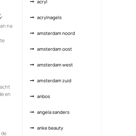
acryl
.
acrylnagels
kan na
amsterdam noord
te
amsterdam oost
amsterdam west
amsterdam zuid
dacht
de en
anbos
angela sanders
anke beauty
 de