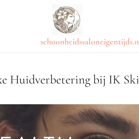
schoonheidssaloneigentijds.n
e Huidverbetering bij IK Sk