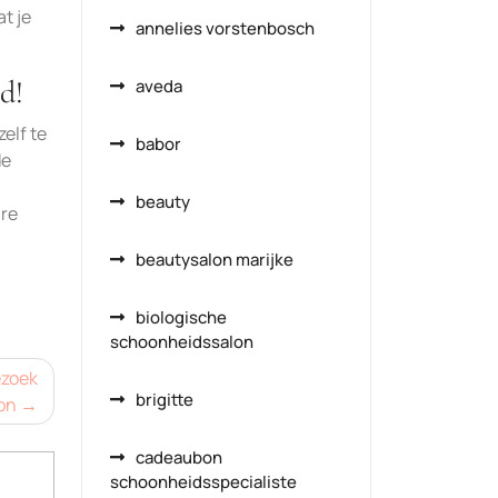
t je
annelies vorstenbosch
d!
aveda
elf te
babor
de
beauty
ure
beautysalon marijke
biologische
schoonheidssalon
ezoek
brigitte
on
cadeaubon
schoonheidsspecialiste