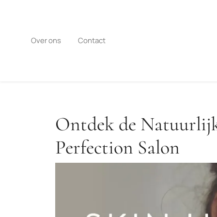
Naar
de
inhoud
gaan
Over ons
Contact
Ontdek de Natuurlijk
Perfection Salon