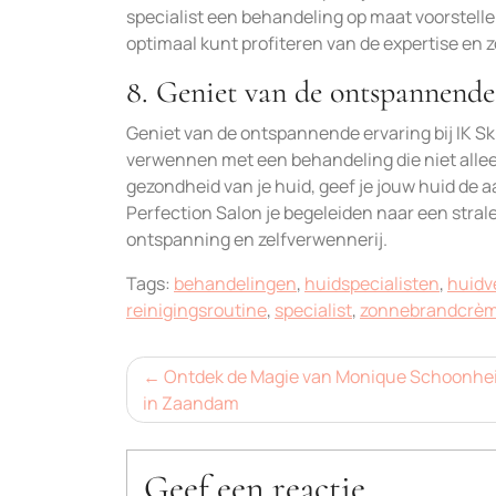
specialist een behandeling op maat voorstellen 
optimaal kunt profiteren van de expertise en 
8. Geniet van de ontspannende 
Geniet van de ontspannende ervaring bij IK Ski
verwennen met een behandeling die niet allee
gezondheid van je huid, geef je jouw huid de aa
Perfection Salon je begeleiden naar een stral
ontspanning en zelfverwennerij.
Tags:
behandelingen
,
huidspecialisten
,
huidv
reinigingsroutine
,
specialist
,
zonnebrandcrè
Bericht
Ontdek de Magie van Monique Schoonhe
in Zaandam
navigatie
Geef een reactie