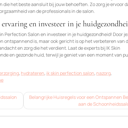
die het beste aansluit bij jouw behoeften. Zo zorg je ervoor da
zorgzaamheid van de professionals in de salon.
ervaring en investeer in je huidgezondhei
n Perfection Salon en investeer in je huidgezondheid! Door jez
n ontspannend is, maar ook gericht is op het verbeteren van 
ndacht en zorg die het verdient. Laat de experts bij IK Skin
ende en gezonde huid, terwijl je geniet van een moment van p
erzorging
,
hydrateren
,
ik skin perfection salon
,
nazorg
,
me
idssalon
Belangrijke Huisregels voor een Ontspannen B
aan de Schoonheidssal