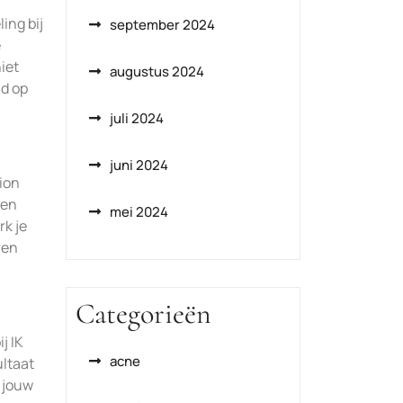
ing bij
september 2024
e
iet
augustus 2024
id op
juli 2024
juni 2024
tion
 en
mei 2024
rk je
ren
Categorieën
j IK
acne
ultaat
 jouw