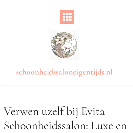
Naar
de
inhoud
gaan
schoonheidssaloneigentijds.nl
Verwen uzelf bij Evita
Schoonheidssalon: Luxe en