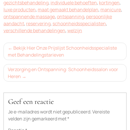
gezichtsbehandeling
,
individuele behoeften
,
kortingen
,
luxe producten
,
maat gemaakt behandelplan
,
manicure
,
ontspannende massage
,
ontspanning
,
persoonlijke
aandacht
,
reservering
,
schoonheidsspecialisten
,
verschillende behandelingen
,
welzijn
Bericht
Bekijk Hier Onze Prijslijst Schoonheidsspecialiste
navigatie
met Behandelingstarieven
Verzorging en Ontspanning: Schoonheidssalon voor
Heren
Geef een reactie
Je e-mailadres wordt niet gepubliceerd.
Vereiste
velden zijn gemarkeerd met
*