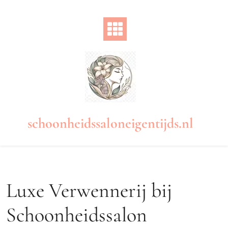
Naar
de
inhoud
gaan
schoonheidssaloneigentijds.nl
Luxe Verwennerij bij
Schoonheidssalon