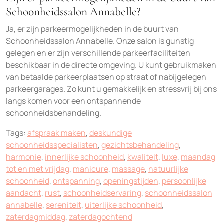
Schoonheidssalon Annabelle?
Ja, er zijn parkeermogelijkheden in de buurt van
Schoonheidssalon Annabelle. Onze salon is gunstig
gelegen en er zijn verschillende parkeerfaciliteiten
beschikbaar in de directe omgeving. U kunt gebruikmaken
van betaalde parkeerplaatsen op straat of nabijgelegen
parkeergarages. Zo kunt u gemakkelijk en stressvrij bij ons
langs komen voor een ontspannende
schoonheidsbehandeling.
Tags:
afspraak maken
,
deskundige
schoonheidsspecialisten
,
gezichtsbehandeling
,
harmonie
,
innerlijke schoonheid
,
kwaliteit
,
luxe
,
maandag
tot en met vrijdag
,
manicure
,
massage
,
natuurlijke
schoonheid
,
ontspanning
,
openingstijden
,
persoonlijke
aandacht
,
rust
,
schoonheidservaring
,
schoonheidssalon
annabelle
,
sereniteit
,
uiterlijke schoonheid
,
zaterdagmiddag
,
zaterdagochtend