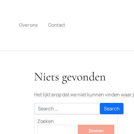
Naar
de
inhoud
gaan
Over ons
Contact
Niets gevonden
Het lijkt erop dat we niet kunnen vinden waar
Zoeken
Zoeken